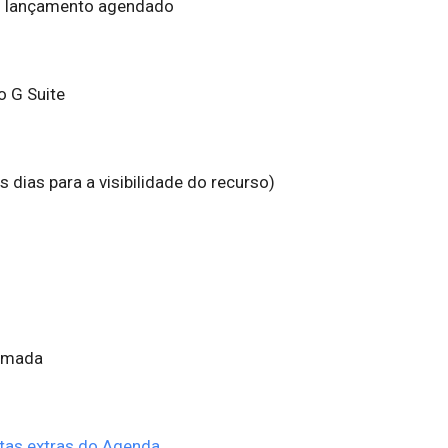
m lançamento agendado
o G Suite
dias para a visibilidade do recurso)
ormada
ntas extras do Agenda