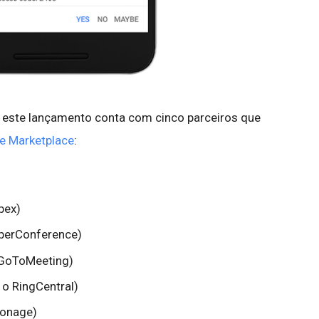
 este lançamento conta com cinco parceiros que
te Marketplace
:
bex)
UberConference)
 GoToMeeting)
 o RingCentral)
Vonage)