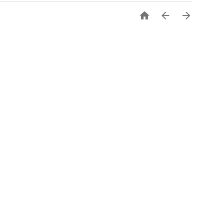


