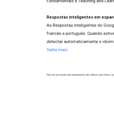
Fundamentals e Teaching and Learn
Respostas inteligentes em espan
As Respostas inteligentes do Goog
francês e português. Quando esti
detectar automaticamente o idiom
Saiba mais
.
Para ver um resumo dos lançamentos dos últimos seis meses, a