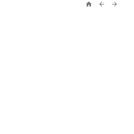


