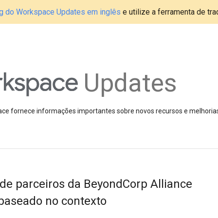
blog do Workspace Updates em inglês
e utilize a ferramenta de tr
Updates
pace fornece informações importantes sobre novos recursos e melhoria
de parceiros da BeyondCorp Alliance
 baseado no contexto