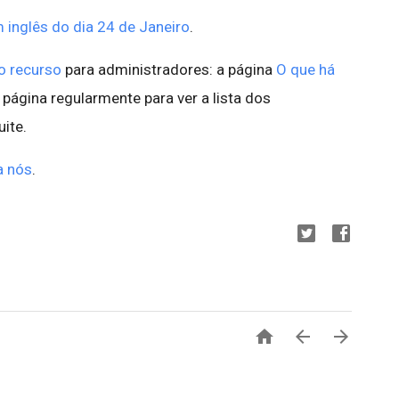
 inglês do dia 24 de Janeiro
.
o recurso
para administradores: a página
O que há
 página regularmente para ver a lista dos
ite.
a nós
.


