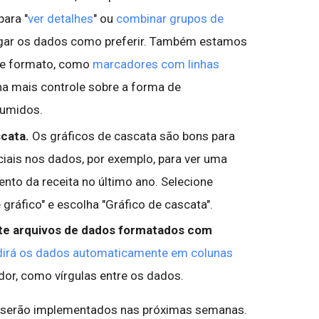
para "
ver detalhes
" ou
combinar grupos de
gar os dados como preferir. Também estamos
de formato, como
marcadores com linhas
nha mais controle sobre a forma de
sumidos.
scata.
Os gráficos de cascata são bons para
iais nos dados, por exemplo, para ver uma
to da receita no último ano. Selecione
de gráfico" e escolha "Gráfico de cascata".
te arquivos de dados formatados com
idirá os dados automaticamente em colunas
dor, como vírgulas entre os dados.
s serão implementados nas próximas semanas.