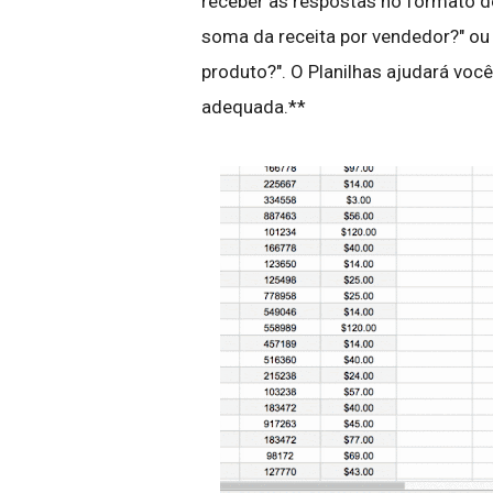
receber as respostas no formato de
soma da receita por vendedor?" ou 
produto?". O Planilhas ajudará você
adequada.**