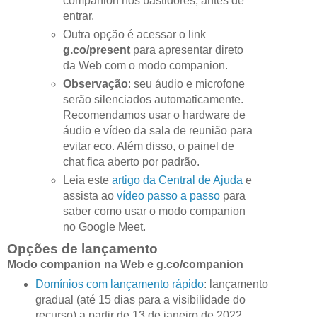
companion nos bastidores, antes de
entrar.
Outra opção é acessar o link
g.co/present
para apresentar direto
da Web com o modo companion.
Observação
: seu áudio e microfone
serão silenciados automaticamente.
Recomendamos usar o hardware de
áudio e vídeo da sala de reunião para
evitar eco. Além disso, o painel de
chat fica aberto por padrão.
Leia este
artigo da Central de Ajuda
e
assista ao
vídeo passo a passo
para
saber como usar o modo companion
no Google Meet.
Opções de lançamento
Modo companion na Web e g.co/companion
Domínios com lançamento rápido
: lançamento
gradual (até 15 dias para a visibilidade do
recurso) a partir de 13 de janeiro de 2022