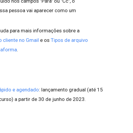
luído nos campos "Para" ou "Cc", o
essa pessoa vai aparecer como um
juda para mais informações sobre a
o cliente no Gmail
e os
Tipos de arquivo
taforma
.
ápido e agendado
: lançamento gradual (até 15
ecurso) a partir de 30 de junho de 2023.