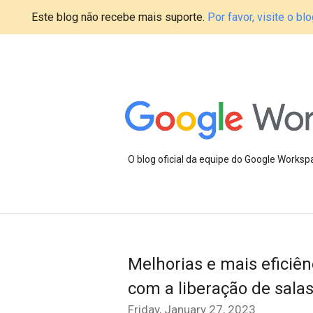
Este blog não recebe mais suporte.
Por favor, visite o 
O blog oficial da equipe do Google Works
Melhorias e mais eficiê
com a liberação de sala
Friday, January 27, 2023