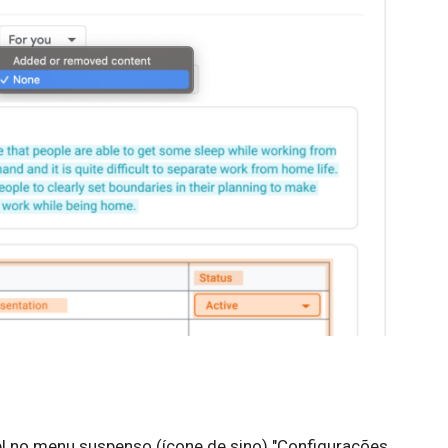
l no menu suspenso (ícone de sino) "Configurações