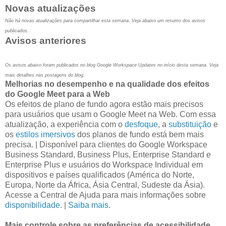
Novas atualizações
Não há novas atualizações para compartilhar esta semana. Veja abaixo um resumo dos avisos
publicados.
Avisos anteriores
Os avisos abaixo foram publicados no blog Google Workspace Updates no início desta semana. Veja
mais detalhes nas postagens do blog.
Melhorias no desempenho e na qualidade dos efeitos
do Google Meet para a Web
Os efeitos de plano de fundo agora estão mais precisos
para usuários que usam o Google Meet na Web. Com essa
atualização, a experiência com o
desfoque
, a
substituição
e
os
estilos imersivos
dos planos de fundo está bem mais
precisa. | Disponível para clientes do Google Workspace
Business Standard, Business Plus, Enterprise Standard e
Enterprise Plus e usuários do Workspace Individual em
dispositivos e países qualificados (América do Norte,
Europa, Norte da África, Ásia Central, Sudeste da Ásia).
Acesse a Central de Ajuda para mais informações sobre
disponibilidade
. |
Saiba mais
.
Mais controle sobre as preferências de acessibilidade