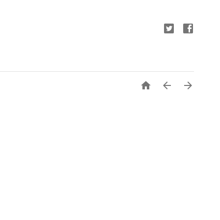


