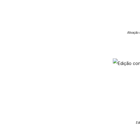
Ativação d
Edi