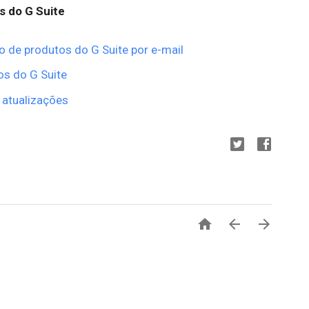
s do G Suite
o de produtos do G Suite por e-mail
os do G Suite
 atualizações


