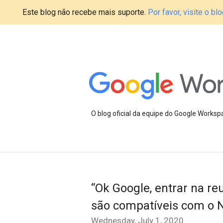
Este blog não recebe mais suporte.
Por favor, visite o 
O blog oficial da equipe do Google Works
“Ok Google, entrar na re
são compatíveis com o 
Wednesday, July 1, 2020