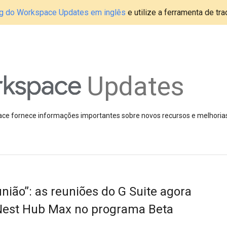
blog do Workspace Updates em inglês
e utilize a ferramenta de tr
Updates
pace fornece informações importantes sobre novos recursos e melhoria
união”: as reuniões do G Suite agora
Nest Hub Max no programa Beta