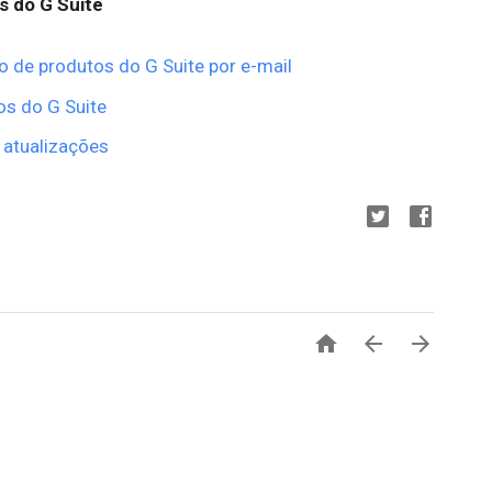
s do G Suite
o de produtos do G Suite por e-mail
os do G Suite
 atualizações


