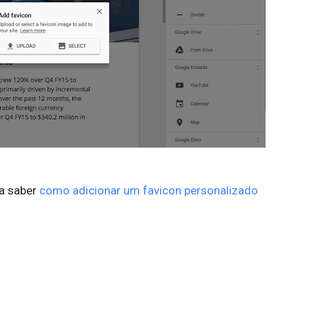
ra saber
como adicionar um favicon personalizado