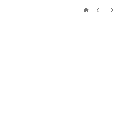


