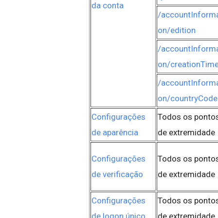
da conta
/accountInforma
on/edition
/accountInforma
on/creationTim
/accountInforma
on/countryCode
Configurações
Todos os ponto
de aparência
de extremidade
Configurações
Todos os ponto
de verificação
de extremidade
Configurações
Todos os ponto
de
logon único
de extremidade