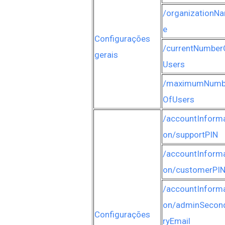
/organizationN
e
Configurações
/currentNumber
gerais
Users
/maximumNumb
OfUsers
/accountInforma
on/supportPIN
/accountInforma
on/customerPI
/accountInforma
on/adminSecon
Configurações
ryEmail