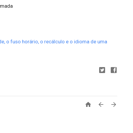
ormada
ade, o fuso horário, o recálculo e o idioma de uma


