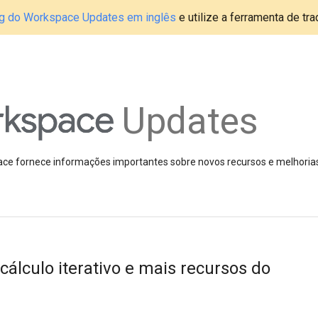
blog do Workspace Updates em inglês
e utilize a ferramenta de tr
Updates
pace fornece informações importantes sobre novos recursos e melhoria
álculo iterativo e mais recursos do