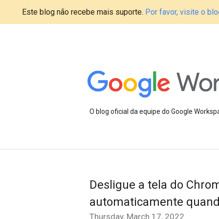
Este blog não recebe mais suporte.
Por favor, visite o 
O blog oficial da equipe do Google Works
Desligue a tela do Chro
automaticamente quando
Thursday, March 17, 2022