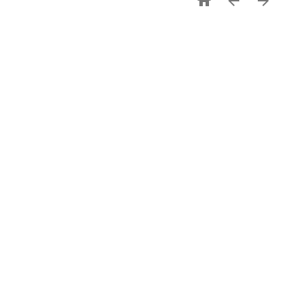


